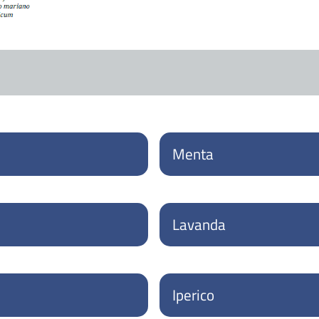
Menta
Lavanda
Iperico