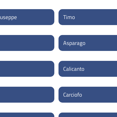
iuseppe
Timo
Asparago
Calicanto
Carciofo