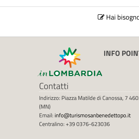
C
Hai bisogno
o
n
t
a
INFO POINT
t
t
a
Contatti
u
Indirizzo: Piazza Matilde di Canossa, 7 4
f
(MN)
f
Email:
info@turismosanbenedettopo.it
Centralino: +39 0376-623036
i
c