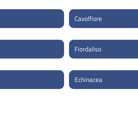
Cavolfiore
Fiordaliso
Echinacea