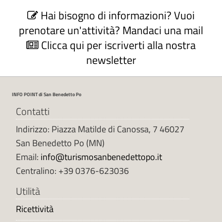
C
Hai bisogno di informazioni? Vuoi
o
n
prenotare un'attività? Mandaci una mail
t
Clicca qui per iscriverti alla nostra
a
newsletter
t
t
a
INFO POINT di San Benedetto Po
u
f
Contatti
f
Indirizzo: Piazza Matilde di Canossa, 7 46027
i
San Benedetto Po (MN)
c
Email:
info@turismosanbenedettopo.it
i
o
Centralino: +39 0376-623036
t
Utilità
u
r
Ricettività
i