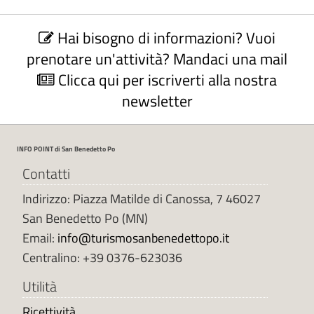
C
Hai bisogno di informazioni? Vuoi
o
n
prenotare un'attività? Mandaci una mail
t
Clicca qui per iscriverti alla nostra
a
newsletter
t
t
a
INFO POINT di San Benedetto Po
u
f
Contatti
f
Indirizzo: Piazza Matilde di Canossa, 7 46027
i
San Benedetto Po (MN)
c
Email:
info@turismosanbenedettopo.it
i
o
Centralino: +39 0376-623036
t
Utilità
u
r
Ricettività